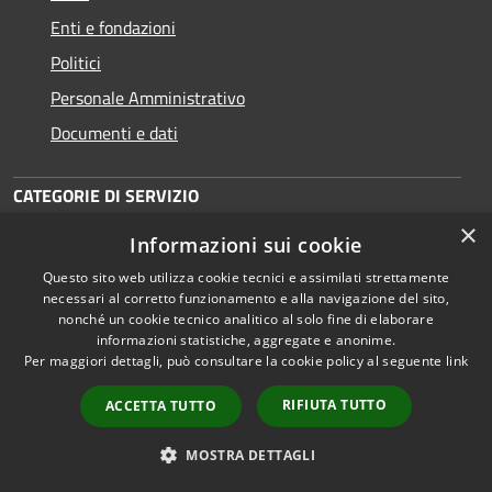
Enti e fondazioni
Politici
Personale Amministrativo
Documenti e dati
CATEGORIE DI SERVIZIO
×
Anagrafe e stato civile
Informazioni sui cookie
Cultura e tempo libero
Questo sito web utilizza cookie tecnici e assimilati strettamente
necessari al corretto funzionamento e alla navigazione del sito,
Vita lavorativa
nonché un cookie tecnico analitico al solo fine di elaborare
informazioni statistiche, aggregate e anonime.
Imprese e Commercio
Per maggiori dettagli, può consultare la cookie policy al seguente
link
Catasto e urbanistica
RIFIUTA TUTTO
ACCETTA TUTTO
Mobilità e trasporti
MOSTRA DETTAGLI