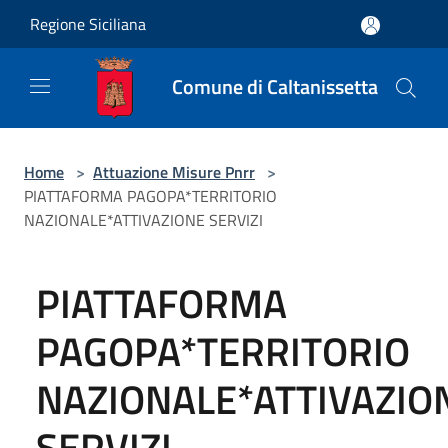
Salta al contenuto principale
Regione Siciliana
Comune di Caltanissetta
Home
>
Attuazione Misure Pnrr
>
PIATTAFORMA PAGOPA*TERRITORIO
NAZIONALE*ATTIVAZIONE SERVIZI
PIATTAFORMA
PAGOPA*TERRITORIO
NAZIONALE*ATTIVAZIO
SERVIZI