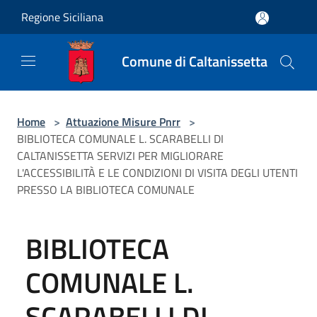
Salta al contenuto principale
Regione Siciliana
Comune di Caltanissetta
Home
>
Attuazione Misure Pnrr
>
BIBLIOTECA COMUNALE L. SCARABELLI DI
CALTANISSETTA SERVIZI PER MIGLIORARE
L'ACCESSIBILITÀ E LE CONDIZIONI DI VISITA DEGLI UTENTI
PRESSO LA BIBLIOTECA COMUNALE
BIBLIOTECA
COMUNALE L.
SCARABELLI DI