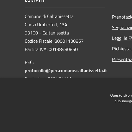
Comune di Caltanissetta
Prenotaz
Corso Umberto I, 134
Segnalazi
93100 - Caltanissetta
Leggi le 
Codice Fiscale: 80001130857
Richiesta
Partita IVA: 00138480850
Presentaz
PEC:
protocollo@pec.comune.caltanissetta.it
Centralino: 093474111
Questo sito 
alla navig
RSS
Accessibilità
Privacy
Cookie
Mappa de