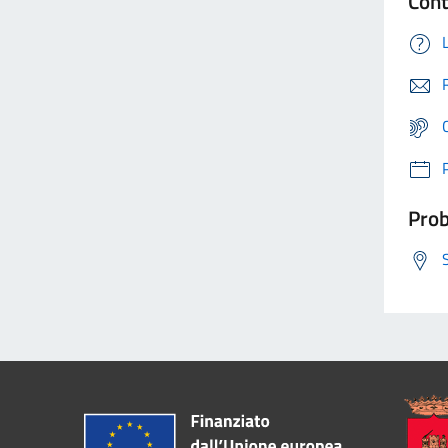
Cont
Prob