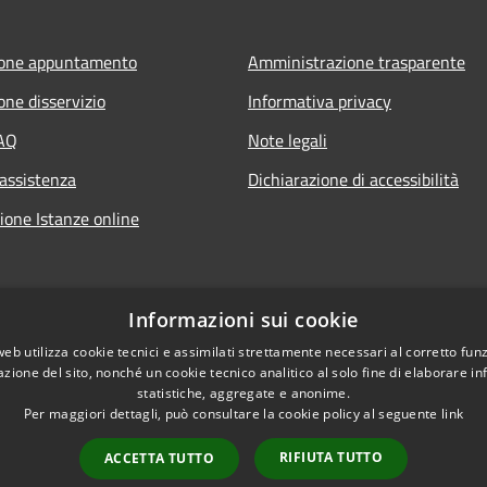
ione appuntamento
Amministrazione trasparente
one disservizio
Informativa privacy
FAQ
Note legali
 assistenza
Dichiarazione di accessibilità
ione Istanze online
Informazioni sui cookie
web utilizza cookie tecnici e assimilati strettamente necessari al corretto fu
azione del sito, nonché un cookie tecnico analitico al solo fine di elaborare i
statistiche, aggregate e anonime.
Per maggiori dettagli, può consultare la cookie policy al seguente
link
RIFIUTA TUTTO
ACCETTA TUTTO
l sito
Copyright © 2026 • Com