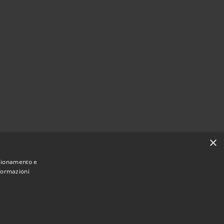
×
nzionamento e
nformazioni
Municipium
Accesso
une di Caltanissetta • Powered by
•