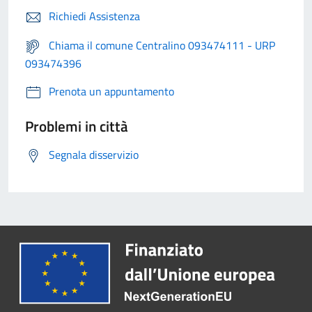
Richiedi Assistenza
Chiama il comune Centralino 093474111 - URP
093474396
Prenota un appuntamento
Problemi in città
Segnala disservizio