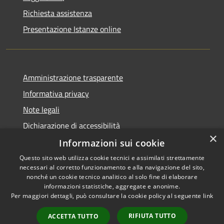
Richiesta assistenza
Presentazione Istanze online
Amministrazione trasparente
Informativa privacy
Note legali
Dichiarazione di accessibilità
×
Informazioni sui cookie
Questo sito web utilizza cookie tecnici e assimilati strettamente
necessari al corretto funzionamento e alla navigazione del sito,
RSS
Copyright © 2026 • Comune di
nonché un cookie tecnico analitico al solo fine di elaborare
Accessibilità
informazioni statistiche, aggregate e anonime.
Caltanissetta • Powered by
Per maggiori dettagli, può consultare la cookie policy al seguente
link
Privacy
Municipium
Accesso
•
Cookie
redazione
RIFIUTA TUTTO
ACCETTA TUTTO
Mappa del sito