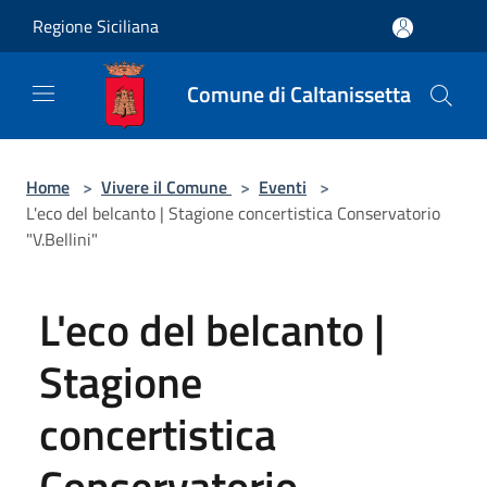
Salta al contenuto principale
Regione Siciliana
Comune di Caltanissetta
Home
>
Vivere il Comune
>
Eventi
>
L'eco del belcanto | Stagione concertistica Conservatorio
"V.Bellini"
L'eco del belcanto |
Stagione
concertistica
Conservatorio