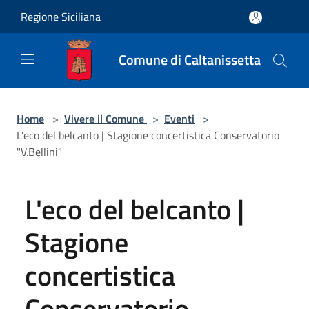
Salta al contenuto principale
Regione Siciliana
Comune di Caltanissetta
Home
>
Vivere il Comune
>
Eventi
>
L'eco del belcanto | Stagione concertistica Conservatorio
"V.Bellini"
L'eco del belcanto |
Stagione
concertistica
Conservatorio