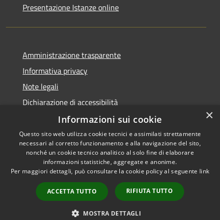
Presentazione Istanze online
Amministrazione trasparente
Informativa privacy
Note legali
Dichiarazione di accessibilità
×
Informazioni sui cookie
Questo sito web utilizza cookie tecnici e assimilati strettamente
necessari al corretto funzionamento e alla navigazione del sito,
RSS
Copyright © 2026 • Comune di
nonché un cookie tecnico analitico al solo fine di elaborare
Accessibilità
informazioni statistiche, aggregate e anonime.
Caltanissetta • Powered by
Per maggiori dettagli, può consultare la cookie policy al seguente
link
Privacy
Municipium
Accesso
•
Cookie
redazione
RIFIUTA TUTTO
ACCETTA TUTTO
Mappa del sito
Area riservata dipendenti
MOSTRA DETTAGLI