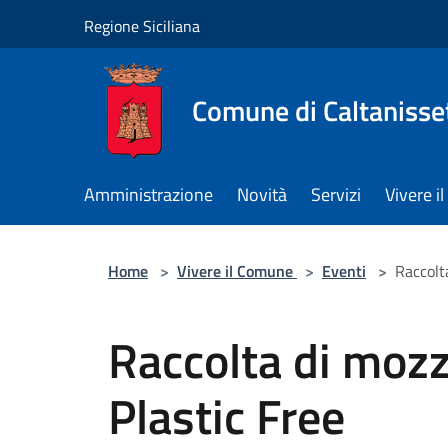
Salta al contenuto principale
Regione Siciliana
Comune di Caltanisse
Amministrazione
Novità
Servizi
Vivere 
Home
>
Vivere il Comune
>
Eventi
>
Raccolta
Raccolta di mozzi
Plastic Free