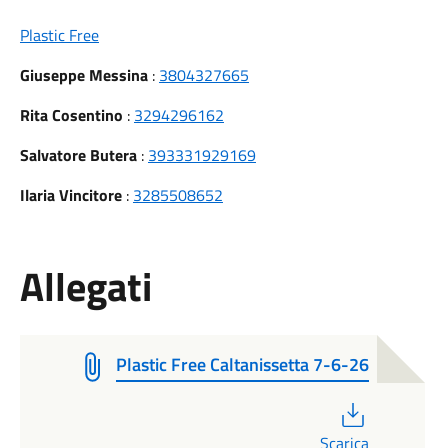
Plastic Free
Giuseppe Messina
:
3804327665
Rita Cosentino
:
3294296162
Salvatore Butera
:
393331929169
Ilaria Vincitore
:
3285508652
Allegati
Plastic Free Caltanissetta 7-6-26
PDF
Scarica