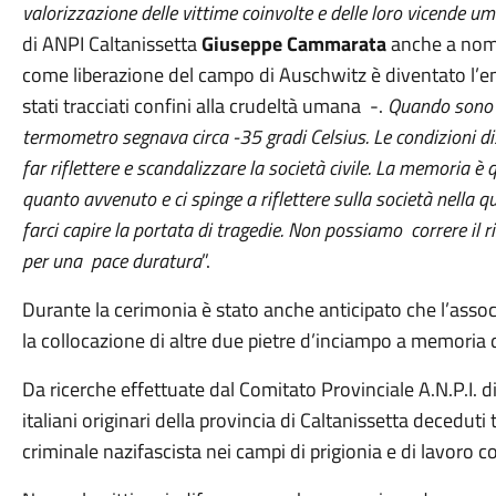
valorizzazione delle vittime coinvolte e delle loro vicende u
di ANPI Caltanissetta
Giuseppe Cammarata
anche a nome
come liberazione del campo di Auschwitz è diventato l’
stati tracciati confini alla crudeltà umana -.
Quando sono a
termometro segnava circa -35 gradi Celsius. Le condizioni di
far riflettere e scandalizzare la società civile. La memoria è
quanto avvenuto e ci spinge a riflettere sulla società nella 
farci capire la portata di tragedie. Non possiamo correre il r
per una pace duratura
”.
Durante la cerimonia è stato anche anticipato che l’associ
la collocazione di altre due pietre d’inciampo a memoria di
Da ricerche effettuate dal Comitato Provinciale A.N.P.I. di
italiani originari della provincia di Caltanissetta decedu
criminale nazifascista nei campi di prigionia e di lavoro c