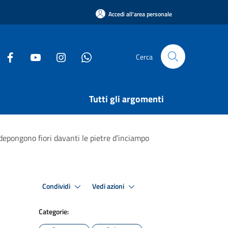
Accedi all'area personale
Cerca
Tutti gli argomenti
epongono fiori davanti le pietre d’inciampo
Condividi
Vedi azioni
Categorie: