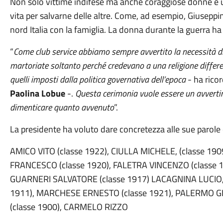
Non solo vittime indifese ma anche coraggiose donne e 
vita per salvarne delle altre. Come, ad esempio, Giuseppin
nord Italia con la famiglia. La donna durante la guerra ha c
“
Come club service abbiamo sempre avvertito la necessità di
martoriate soltanto perché credevano a una religione differe
quelli imposti dalla politica governativa dell’epoca
- ha ricor
Paolina Lobue
-.
Questa cerimonia vuole essere un avvertime
dimenticare quanto avvenuto
”.
La presidente ha voluto dare concretezza alle sue parole 
AMICO VITO (classe 1922), CIULLA MICHELE, (classe 190
FRANCESCO (classe 1920), FALETRA VINCENZO (classe 1
GUARNERI SALVATORE (classe 1917) LACAGNINA LUCIO, 
1911), MARCHESE ERNESTO (classe 1921), PALERMO GI
(classe 1900), CARMELO RIZZO