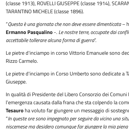
(classe 1913), ROVELLI GIUSEPPE (classe 1914), SCARA
TARANTINO MICHELE (classe 1896).
“
Questa è una giornata che non deve essere dimenticata
– h
Ermanno Pasqualino
-.
Le nostre terre, occupate dai confl
accettabile tollerare alcuna forma di guerra
”.
Le pietre d'inciampo in corso Vittorio Emanuele sono ded
Rizzo Carmelo.
Le pietre d'inciampo in Corso Umberto sono dedicate a T
Giuseppe.
In qualità di Presidente del Libero Consorzio dei Comuni 
l’emergenza causata dalla frana che sta colpendo la comun
Tesauro
ha voluto far giungere un messaggio di sostegno
“
In queste ore sono impegnato per seguire da vicino una situ
niscemese ma desidero comunque far giungere la mia piena vi