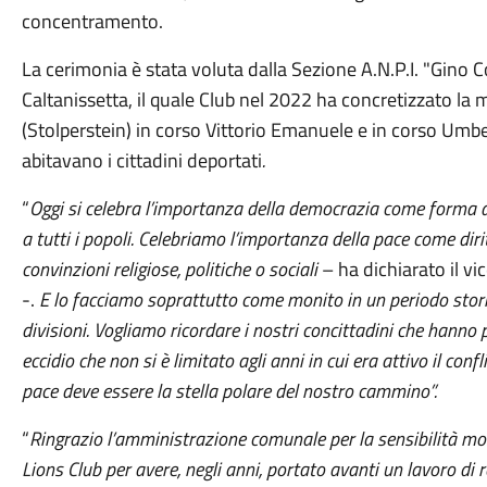
concentramento.
La cerimonia è stata voluta dalla Sezione A.N.P.I. "Gino C
Caltanissetta, il quale Club nel 2022 ha concretizzato la 
(Stolperstein) in corso Vittorio Emanuele e in corso Umbert
abitavano i cittadini deportati
.
“
Oggi si celebra l’importanza della democrazia come forma d
a tutti i popoli. Celebriamo l’importanza della pace come diritt
convinzioni religiose, politiche o sociali
– ha dichiarato il vi
-.
E lo facciamo soprattutto come monito in un periodo storic
divisioni. Vogliamo ricordare i nostri concittadini che hanno p
eccidio che non si è limitato agli anni in cui era attivo il co
pace deve essere la stella polare del nostro cammino”.
“
Ringrazio l’amministrazione comunale per la sensibilità mo
Lions Club per avere, negli anni, portato avanti un lavoro di