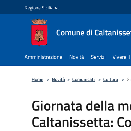
Salta al contenuto principale
Regione Siciliana
Comune di Caltanisse
Amministrazione
Novità
Servizi
Vivere 
Home
>
Novità
>
Comunicati
>
Cultura
>
Gi
Giornata della 
Caltanissetta: C