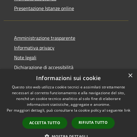
Presentazione Istanze online
Amministrazione trasparente
Informativa privacy
Note legali
Dichiarazione di accessibilità
×
Informazioni sui cookie
Questo sito web utilizza cookie tecnici e assimilati strettamente
necessari al corretto funzionamento e alla navigazione del sito,
RSS
Copyright © 2026 • Comune di
nonché un cookie tecnico analitico al solo fine di elaborare
Accessibilità
informazioni statistiche, aggregate e anonime.
Caltanissetta • Powered by
Per maggiori dettagli, può consultare la cookie policy al seguente
link
Privacy
Municipium
Accesso
•
Cookie
redazione
RIFIUTA TUTTO
ACCETTA TUTTO
Mappa del sito
Area riservata dipendenti
MOSTRA DETTAGLI