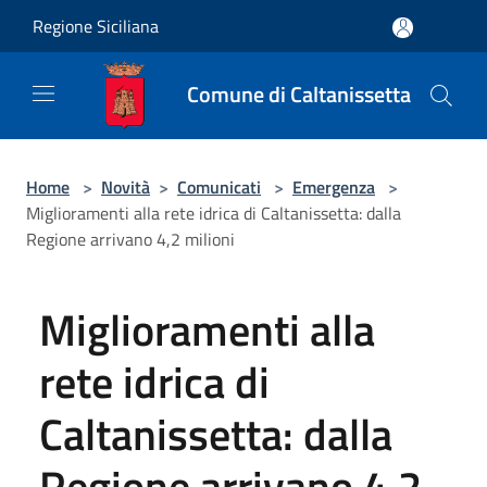
Salta al contenuto principale
Regione Siciliana
Comune di Caltanissetta
Home
>
Novità
>
Comunicati
>
Emergenza
>
Miglioramenti alla rete idrica di Caltanissetta: dalla
Regione arrivano 4,2 milioni
Miglioramenti alla
rete idrica di
Caltanissetta: dalla
Regione arrivano 4,2