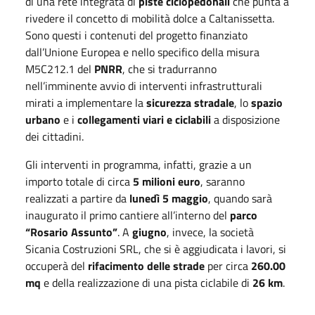
di una rete integrata di
piste ciclopedonali
che punta a
rivedere il concetto di mobilità dolce a Caltanissetta.
Sono questi i contenuti del progetto finanziato
dall’Unione Europea e nello specifico della misura
M5C212.1 del
PNRR
, che si tradurranno
nell’imminente avvio di interventi infrastrutturali
mirati a implementare la
sicurezza stradale
, lo
spazio
urbano
e i
collegamenti viari e ciclabili
a disposizione
dei cittadini.
Gli interventi in programma, infatti, grazie a un
importo totale di circa
5 milioni euro
, saranno
realizzati a partire da
lunedì 5 maggio
, quando sarà
inaugurato il primo cantiere all’interno del
parco
“Rosario Assunto”
. A
giugno
, invece, la società
Sicania Costruzioni SRL, che si è aggiudicata i lavori, si
occuperà del
rifacimento delle strade
per circa
260.00
mq
e della realizzazione di una pista ciclabile di
26 km
.