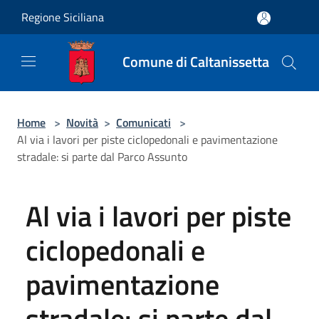
Salta al contenuto principale
Regione Siciliana
Comune di Caltanissetta
Home
>
Novità
>
Comunicati
>
Al via i lavori per piste ciclopedonali e pavimentazione
stradale: si parte dal Parco Assunto
Al via i lavori per piste
ciclopedonali e
pavimentazione
stradale: si parte dal