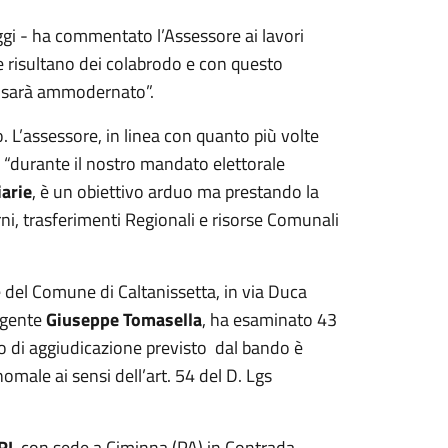
ggi - ha commentato l’Assessore ai lavori
ne risultano dei colabrodo e con questo
ine sarà ammodernato”.
. L’assessore, in linea con quanto più volte
e “durante il nostro mandato elettorale
iarie
, è un obiettivo arduo ma prestando la
ni, trasferimenti Regionali e risorse Comunali
e del Comune di Caltanissetta, in via Duca
rigente
Giuseppe Tomasella
, ha esaminato 43
rio di aggiudicazione previsto dal bando è
omale ai sensi dell’art. 54 del D. Lgs
RL
con sede a Ciminna (PA) in Contrada