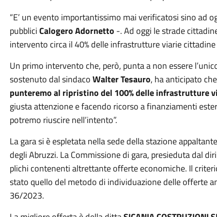
“E’ un evento importantissimo mai verificatosi sino ad o
pubblici
Calogero Adornetto
-. Ad oggi le strade cittadi
intervento circa il 40% delle infrastrutture viarie cittad
Un primo intervento che, però, punta a non essere l’unico
sostenuto dal sindaco
Walter Tesauro
, ha anticipato ch
punteremo al ripristino del 100% delle infrastrutture v
giusta attenzione e facendo ricorso a finanziamenti ester
potremo riuscire nell’intento”.
La gara si è espletata nella sede della stazione appaltant
degli Abruzzi. La Commissione di gara, presieduta dal di
plichi contenenti altrettante offerte economiche. Il crite
stato quello del metodo di individuazione delle offerte an
36/2023.
La migliore offerta è della ditta
SICANIA COSTRUZIONI S