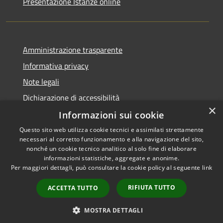
Presentazione Istanze online
Amministrazione trasparente
Informativa privacy
Note legali
Dichiarazione di accessibilità
×
Informazioni sui cookie
Questo sito web utilizza cookie tecnici e assimilati strettamente
necessari al corretto funzionamento e alla navigazione del sito,
RSS
Copyright © 2026 • Comune di
nonché un cookie tecnico analitico al solo fine di elaborare
Accessibilità
informazioni statistiche, aggregate e anonime.
Caltanissetta • Powered by
Per maggiori dettagli, può consultare la cookie policy al seguente
link
Privacy
Municipium
Accesso
•
Cookie
redazione
RIFIUTA TUTTO
ACCETTA TUTTO
Mappa del sito
Area riservata dipendenti
MOSTRA DETTAGLI