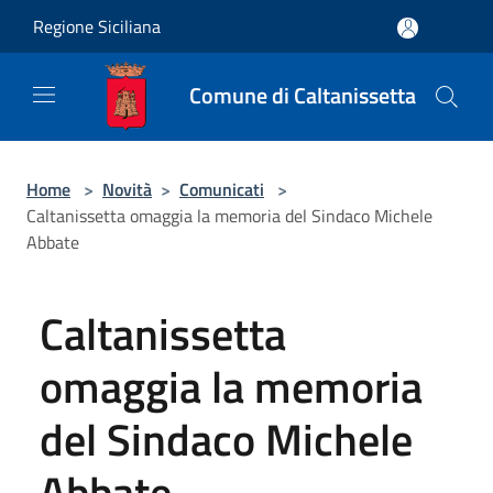
Salta al contenuto principale
Regione Siciliana
Comune di Caltanissetta
Home
>
Novità
>
Comunicati
>
Caltanissetta omaggia la memoria del Sindaco Michele
Abbate
Caltanissetta
omaggia la memoria
del Sindaco Michele
Abbate