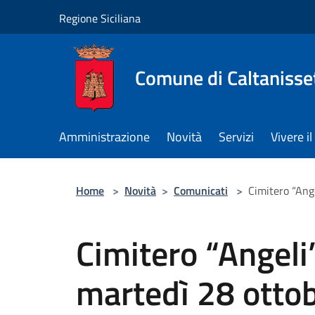
Salta al contenuto principale
Regione Siciliana
Comune di Caltanisse
Amministrazione
Novità
Servizi
Vivere 
Home
>
Novità
>
Comunicati
>
Cimitero “Ange
Cimitero “Angeli
martedì 28 ottob