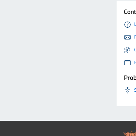
Cont
Prob