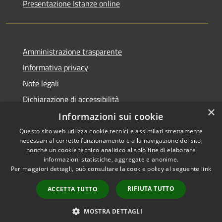
Presentazione Istanze online
Amministrazione trasparente
Informativa privacy
Note legali
Dichiarazione di accessibilità
×
Informazioni sui cookie
Questo sito web utilizza cookie tecnici e assimilati strettamente
necessari al corretto funzionamento e alla navigazione del sito,
RSS
Copyright © 2026 • Comune di
nonché un cookie tecnico analitico al solo fine di elaborare
Accessibilità
informazioni statistiche, aggregate e anonime.
Caltanissetta • Powered by
Per maggiori dettagli, può consultare la cookie policy al seguente
link
Privacy
Municipium
Accesso
•
Cookie
redazione
RIFIUTA TUTTO
ACCETTA TUTTO
Mappa del sito
Area riservata dipendenti
MOSTRA DETTAGLI