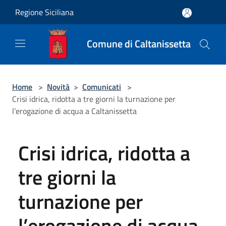
Salta al contenuto principale
Regione Siciliana
Comune di Caltanissetta
Home
>
Novità
>
Comunicati
>
Crisi idrica, ridotta a tre giorni la turnazione per
l’erogazione di acqua a Caltanissetta
Crisi idrica, ridotta a
tre giorni la
turnazione per
l’erogazione di acqua