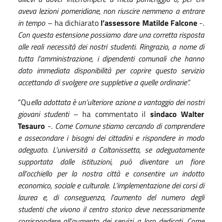
aveva lezioni pomeridiane, non riuscire nemmeno a entrare
in tempo
– ha dichiarato
l’assessore
Matilde Falcone
-.
Con questa estensione possiamo dare una corretta risposta
alle reali necessità dei nostri studenti. Ringrazio, a nome di
tutta l’amministrazione, i dipendenti comunali che hanno
dato immediata disponibilità per coprire questo servizio
accettando di svolgere ore suppletive a quelle ordinarie”.
“Qu
ella adottata è un’ulteriore azione a vantaggio dei nostri
giovani studenti
– ha commentato il
sindaco
Walter
Tesauro
-.
Come Comune stiamo cercando di comprendere
e assecondare i bisogni dei cittadini e rispondere in modo
adeguato. L’università a Caltanissetta, se adeguatamente
supportata dalle istituzioni, può diventare un fiore
all’occhiello per la nostra città e consentire un indotto
economico, sociale e culturale. L’implementazione dei corsi di
laurea e, di conseguenza, l’aumento del numero degli
studenti che vivono il centro storico deve necessariamente
corrispondere all’aumento dei servizi a loro dedicati. Come