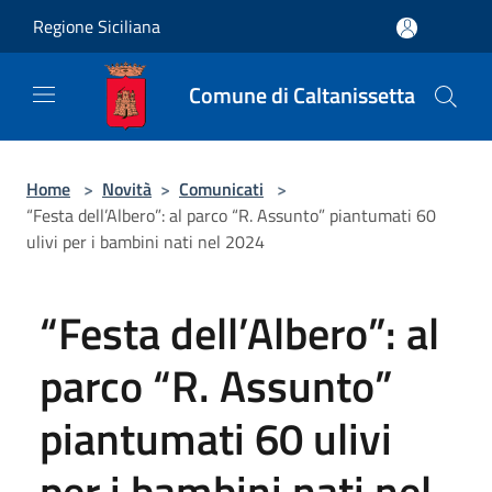
Salta al contenuto principale
Regione Siciliana
Comune di Caltanissetta
Home
>
Novità
>
Comunicati
>
“Festa dell’Albero”: al parco “R. Assunto” piantumati 60
ulivi per i bambini nati nel 2024
“Festa dell’Albero”: al
parco “R. Assunto”
piantumati 60 ulivi
per i bambini nati nel