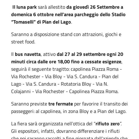
Il luna park
sarà allestito
da giovedì 26 Settembre a
domenica 6 ottobre nell’area parcheggio dello Stadio
“Tomaselli” di Pian del Lago
.
Saranno a disposizione stand con attrazioni, giochi e
street food.
Il
bus navetta
, attivo
dal 27 al 29 settembre ogni 20
minuti circa dalle ore 18,00 fino a cessate esigenze
,
seguirà il seguente tragitto: capolinea Piazza Roma -
Via Rochester - Via Bloy - Via S. Candura - Pian del
Lago - Via S. Candura - Rotatoria Bloy - Via N.
Colajanni - Via Rochester - Capolinea Piazza Roma.
Saranno previste
tre fermate
per favorire il transito dei
passeggeri: al capolinea, in zona Bloy e a Pian del Lago.
La fiera sarà organizzata nell’ottica del “
rifiuto zero
”.
Gli espositori, infatti, dovranno differenziare i rifiuti
che poi saranno raccolti a fine giornata dall’azienda che