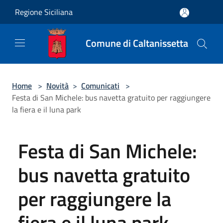
Salta al contenuto principale
Regione Siciliana
Comune di Caltanissetta
Home
>
Novità
>
Comunicati
>
Festa di San Michele: bus navetta gratuito per raggiungere
la fiera e il luna park
Festa di San Michele:
bus navetta gratuito
per raggiungere la
fiera e il luna park