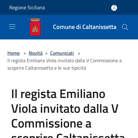
Salta al contenuto principale
Regione Siciliana
Comune di Caltanissetta
Home
>
Novità
>
Comunicati
>
Il regista Emiliano Viola invitato dalla V Commissione a
scoprire Caltanissetta e le sue tipicità
Il regista Emiliano
Viola invitato dalla V
Commissione a
scoprire Caltanissetta