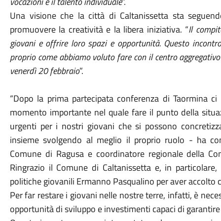
vocazioni e il talento individuale
”.
Una visione che la città di Caltanissetta sta seguend
promuovere la creatività e la libera iniziativa. “
Il compit
giovani e offrire loro spazi e opportunità. Questo incont
proprio come abbiamo voluto fare con il centro aggregativ
venerdì 20 febbraio
”.
“Dopo la prima partecipata conferenza di Taormina ci 
momento importante nel quale fare il punto della sit
urgenti per i nostri giovani che si possono concretizzar
insieme svolgendo al meglio il proprio ruolo - ha 
Comune di Ragusa e coordinatore regionale della Comm
Ringrazio il Comune di Caltanissetta e, in particolare,
politiche giovanili Ermanno Pasqualino per aver accolto 
Per far restare i giovani nelle nostre terre, infatti, è ne
opportunità di sviluppo e investimenti capaci di garantire