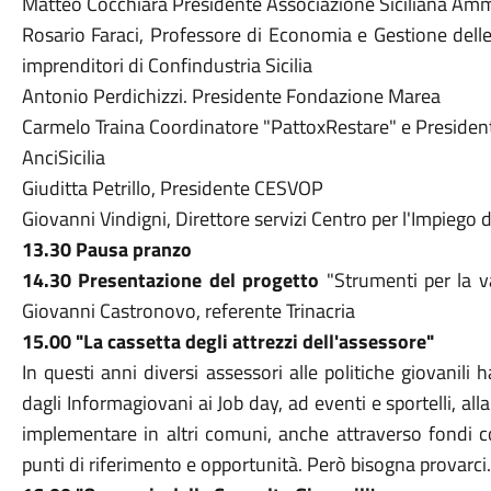
Matteo Cocchiara Presidente Associazione Siciliana Ammi
Rosario Faraci, Professore di Economia e Gestione dell
imprenditori di Confindustria Sicilia
Antonio Perdichizzi. Presidente Fondazione Marea
Carmelo Traina Coordinatore "PattoxRestare" e President
AnciSicilia
Giuditta Petrillo, Presidente CESVOP
Giovanni Vindigni, Direttore servizi Centro per l'Impiego
13.30 Pausa pranzo
14.30 Presentazione del progetto
"Strumenti per la va
Giovanni Castronovo, referente Trinacria
15.00 "La cassetta degli attrezzi dell'assessore"
In questi anni diversi assessori alle politiche giovanili
dagli Informagiovani ai Job day, ad eventi e sportelli, all
implementare in altri comuni, anche attraverso fondi 
punti di riferimento e opportunità. Però bisogna provarci.