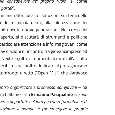
ia consapevole del proprio ruolo
” e, come
 parte
?”.
nistratori locali e istituzioni sui temi delle
sto dello spopolamento, alla valorizzazione dei
unità per le nuove generazioni. Nel corso dei
aperto, si discuterà di strumenti e politiche
 particolare attenzione a Informagiovani come
Day e azioni di incontro tra giovani,imprese ed
I NextGen,oltre a momenti dedicati all’ascolto
pecifico sarà inoltre dedicato al protagonismo
confronto diretto (“Open Mic”) che daràvoce
contro organizzato e promosso dai giovani
– ha
 di Caltanissetta
Ermanno Pasqualino
-.
Sono
re supportate nel loro percorso formativo e di
maginare il domani e far emergere le proprie