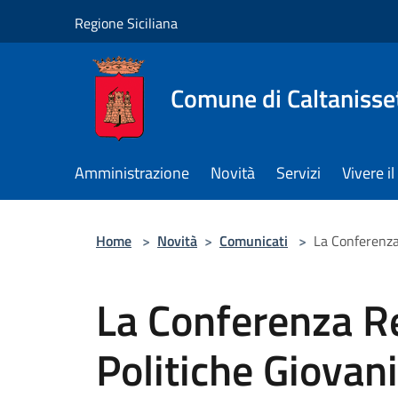
Salta al contenuto principale
Regione Siciliana
Comune di Caltanisse
Amministrazione
Novità
Servizi
Vivere 
Home
>
Novità
>
Comunicati
>
La Conferenza
La Conferenza Re
Politiche Giovani