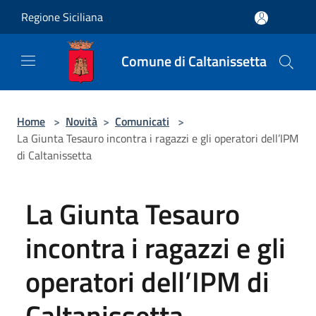
Salta al contenuto principale
Regione Siciliana
Comune di Caltanissetta
Home
>
Novità
>
Comunicati
>
La Giunta Tesauro incontra i ragazzi e gli operatori dell’IPM
di Caltanissetta
La Giunta Tesauro
incontra i ragazzi e gli
operatori dell’IPM di
Caltanissetta