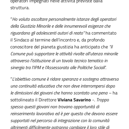
operatori impegnati nelle attività previste dalla
struttura.
“
Ho voluto ascoltare personalmente istanze degli operatori
della Giustizia Minorile e delle innumerevoli esigenze che
riguardano gli adolescenti autori di reato”
ha commentato
il Sindaco al termine dell’incontro e, da profondo
conoscitore del pianeta giustizia ha anticipato che
“il
Comune può supportare le attività rivolte all’utenza minorile
attraverso l’istituzione di un tavolo tecnico tematico in
sinergia tra l’IPM e l’Assessorato alle Politiche Sociali
”.
“
L’obiettivo comune è ridare speranza e sostegno attraverso
una continuità educativa che non deve interrompersi dopo
le dimissioni dei giovani che hanno scontato una pena –
ha
sottolineato il Direttore
Viviana Savarino
-.
Troppo
spesso questi giovani non trovano opportunità di
reinserimento lavorativo ed è per questo che devono essere
supportati nel percorso di integrazione con la comunità
altrimenti difficilmente potranno cambiare il loro stile di