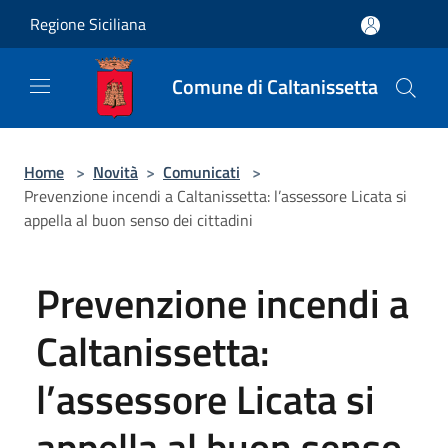
Salta al contenuto principale
Regione Siciliana
Comune di Caltanissetta
Home
>
Novità
>
Comunicati
>
Prevenzione incendi a Caltanissetta: l’assessore Licata si
appella al buon senso dei cittadini
Prevenzione incendi a
Caltanissetta:
l’assessore Licata si
appella al buon senso