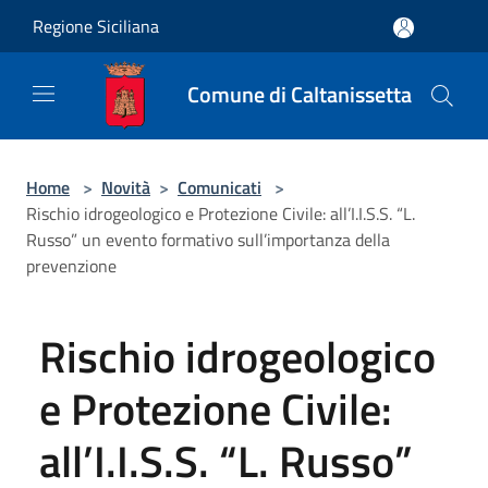
Salta al contenuto principale
Regione Siciliana
Comune di Caltanissetta
Home
>
Novità
>
Comunicati
>
Rischio idrogeologico e Protezione Civile: all’I.I.S.S. “L.
Russo” un evento formativo sull’importanza della
prevenzione
Rischio idrogeologico
e Protezione Civile:
all’I.I.S.S. “L. Russo”