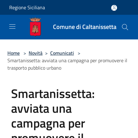
Salta al contenuto principale
Regione Siciliana
Comune di Caltanissetta
Home
>
Novità
>
Comunicati
>
Smartanissetta: avviata una campagna per promuovere il
trasporto pubblico urbano
Smartanissetta:
avviata una
campagna per
promuovere il