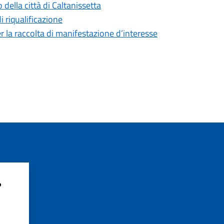
 della città di Caltanissetta
di riqualificazione
r la raccolta di manifestazione d’interesse
?