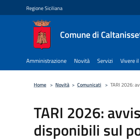
Salta al contenuto principale
Regione Siciliana
Comune di Caltanisse
Amministrazione
Novità
Servizi
Vivere 
Home
>
Novità
>
Comunicati
>
TARI 2026: avv
TARI 2026: avvi
disponibili sul po