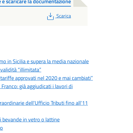
e e scaricare la documentazione
PDF
Scarica
imo in Sicilia e supera la media nazionale
validità “illimitata”
e tariffe approvati nel 2020 e mai cambiati”
ranco: già aggiudicati i lavori di
ordinarie dell'Ufficio Tributi fino all'11
i bevande in vetro o lattine
to