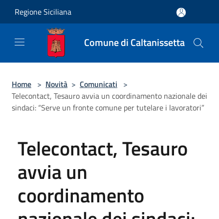
Salta al contenuto principale
Regione Siciliana
Comune di Caltanissetta
Home
>
Novità
>
Comunicati
>
Telecontact, Tesauro avvia un coordinamento nazionale dei
sindaci: “Serve un fronte comune per tutelare i lavoratori”
Telecontact, Tesauro
avvia un
coordinamento
nazionale dei sindaci: