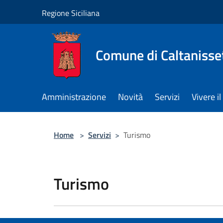
Salta al contenuto principale
Regione Siciliana
Comune di Caltanisse
Amministrazione
Novità
Servizi
Vivere 
Home
>
Servizi
>
Turismo
Turismo