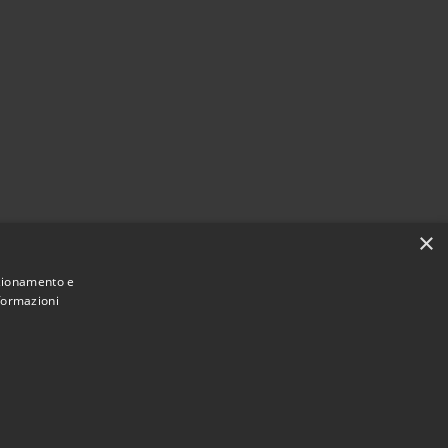
×
nzionamento e
nformazioni
Municipium
Accesso
une di Caltanissetta • Powered by
•
redazione