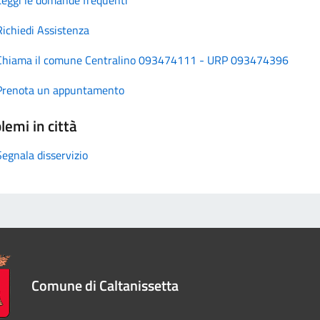
Richiedi Assistenza
Chiama il comune Centralino 093474111 - URP 093474396
Prenota un appuntamento
lemi in città
Segnala disservizio
Comune di Caltanissetta