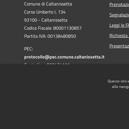
Comune di Caltanissetta
Prenotaz
Corso Umberto I, 134
Segnalazi
93100 - Caltanissetta
Leggi le 
Codice Fiscale: 80001130857
Richiesta
Partita IVA: 00138480850
Presentaz
PEC:
protocollo@pec.comune.caltanissetta.it
Centralino: 093474111
Questo sito 
alla navig
RSS
Accessibilità
Privacy
Cookie
Mappa de
Area riservata dipendenti