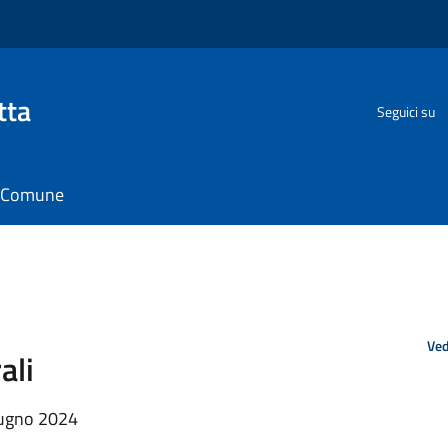
tta
Seguici su
il Comune
Ved
ali
giugno 2024