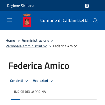
Salta al contenuto principale
Regione Siciliana
Comune di Caltanissetta
Home
>
Amministrazione
>
Personale amministrativo
>
Federica Amico
Federica Amico
Condividi
Vedi azioni
INDICE DELLA PAGINA