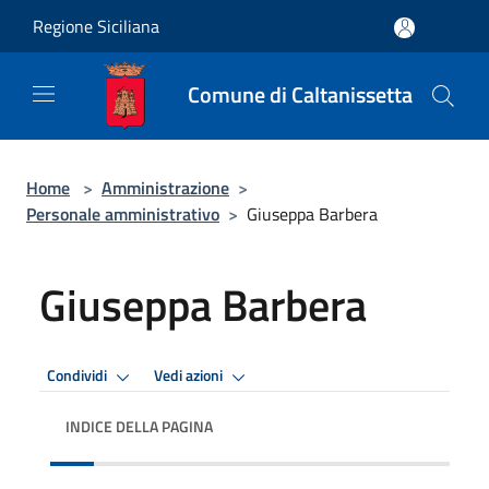
Salta al contenuto principale
Regione Siciliana
Comune di Caltanissetta
Home
>
Amministrazione
>
Personale amministrativo
>
Giuseppa Barbera
Giuseppa Barbera
Condividi
Vedi azioni
INDICE DELLA PAGINA