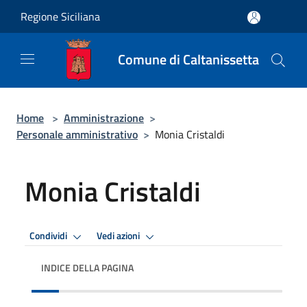
Salta al contenuto principale
Regione Siciliana
Comune di Caltanissetta
Home
>
Amministrazione
>
Personale amministrativo
>
Monia Cristaldi
Monia Cristaldi
Condividi
Vedi azioni
INDICE DELLA PAGINA