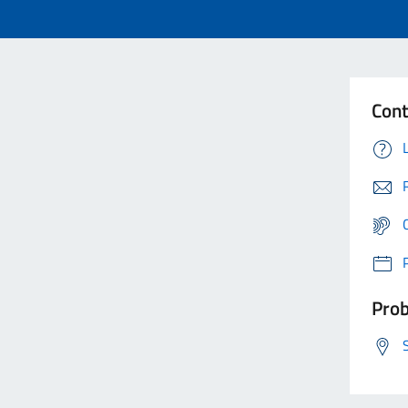
Cont
Prob