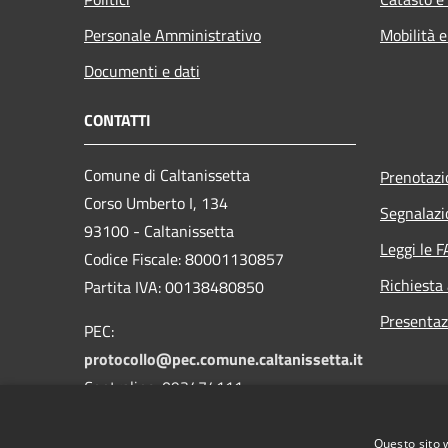
Personale Amministrativo
Mobilità e
Documenti e dati
CONTATTI
Comune di Caltanissetta
Prenotaz
Corso Umberto I, 134
Segnalazi
93100 - Caltanissetta
Leggi le 
Codice Fiscale: 80001130857
Richiesta
Partita IVA: 00138480850
Presentaz
PEC:
protocollo@pec.comune.caltanissetta.it
Centralino: 093474111
Questo sito 