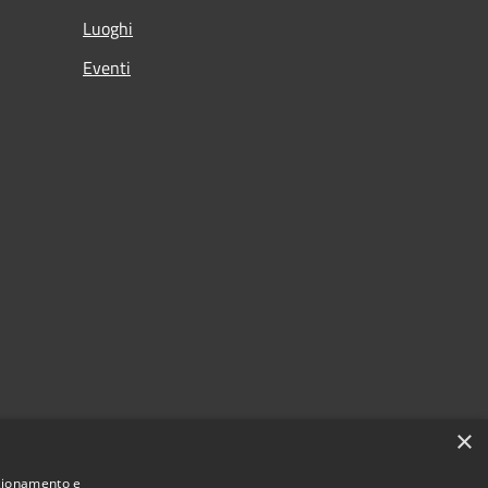
Luoghi
Eventi
×
nzionamento e