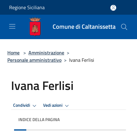
Salta al contenuto principale
Regione Siciliana
Comune di Caltanissetta
Home
>
Amministrazione
>
Personale amministrativo
>
Ivana Ferlisi
Ivana Ferlisi
Condividi
Vedi azioni
INDICE DELLA PAGINA