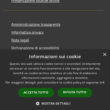
Presentazione Istanze online
Amministrazione trasparente
Informativa privacy
Note legali
Dichiarazione di accessibilità
×
Informazioni sui cookie
Questo sito web utilizza cookie tecnici e assimilati strettamente
necessari al corretto funzionamento e alla navigazione del sito,
RSS
Copyright © 2026 • Comune di
nonché un cookie tecnico analitico al solo fine di elaborare
Accessibilità
informazioni statistiche, aggregate e anonime.
Caltanissetta • Powered by
Per maggiori dettagli, può consultare la cookie policy al seguente
link
Privacy
Municipium
Accesso
•
Cookie
redazione
RIFIUTA TUTTO
ACCETTA TUTTO
Mappa del sito
Area riservata dipendenti
MOSTRA DETTAGLI