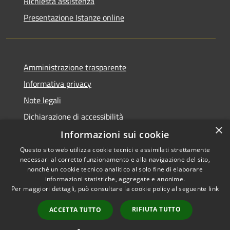
Richiesta assistenza
Presentazione Istanze online
Amministrazione trasparente
Informativa privacy
Note legali
Dichiarazione di accessibilità
×
Informazioni sui cookie
Questo sito web utilizza cookie tecnici e assimilati strettamente
necessari al corretto funzionamento e alla navigazione del sito,
RSS
Copyright © 2026 • Comune di
nonché un cookie tecnico analitico al solo fine di elaborare
Accessibilità
informazioni statistiche, aggregate e anonime.
Caltanissetta • Powered by
Per maggiori dettagli, può consultare la cookie policy al seguente
link
Privacy
Municipium
Accesso
•
Cookie
redazione
RIFIUTA TUTTO
ACCETTA TUTTO
Mappa del sito