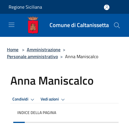
Salta al contenuto principale
Regione Siciliana
Comune di Caltanissetta
Home
>
Amministrazione
>
Personale amministrativo
>
Anna Maniscalco
Anna Maniscalco
Condividi
Vedi azioni
INDICE DELLA PAGINA