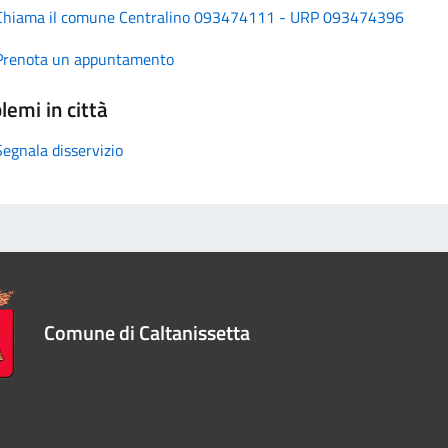
Chiama il comune Centralino 093474111 - URP 093474396
Prenota un appuntamento
lemi in città
Segnala disservizio
Comune di Caltanissetta