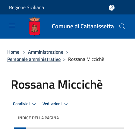
Salta al contenuto principale
Regione Siciliana
Comune di Caltanissetta
Home
>
Amministrazione
>
Personale amministrativo
>
Rossana Miccichè
Rossana Miccichè
Condividi
Vedi azioni
INDICE DELLA PAGINA