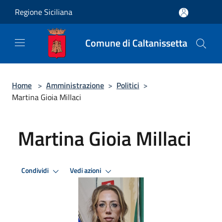
Salta al contenuto principale
Regione Siciliana
Comune di Caltanissetta
Home
>
Amministrazione
>
Politici
>
Martina Gioia Millaci
Martina Gioia Millaci
Condividi
Vedi azioni