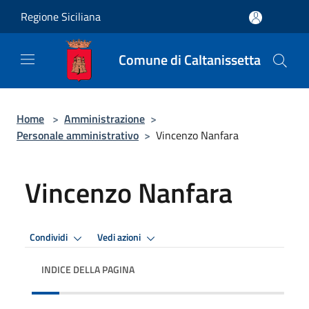
Salta al contenuto principale
Regione Siciliana
Comune di Caltanissetta
Home
>
Amministrazione
>
Personale amministrativo
>
Vincenzo Nanfara
Vincenzo Nanfara
Condividi
Vedi azioni
INDICE DELLA PAGINA