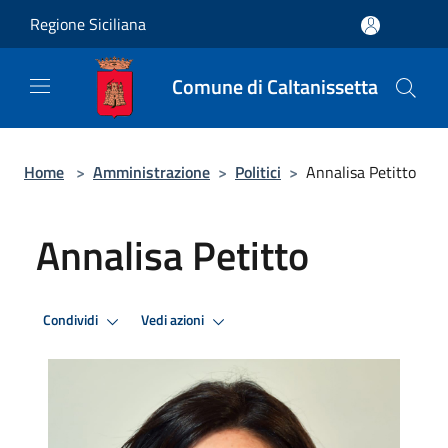
Salta al contenuto principale
Regione Siciliana
Comune di Caltanissetta
Home
>
Amministrazione
>
Politici
>
Annalisa Petitto
Annalisa Petitto
Condividi
Vedi azioni