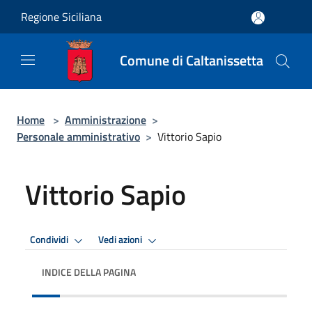
Salta al contenuto principale
Regione Siciliana
Comune di Caltanissetta
Home
>
Amministrazione
>
Personale amministrativo
>
Vittorio Sapio
Vittorio Sapio
Condividi
Vedi azioni
INDICE DELLA PAGINA