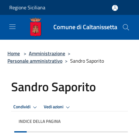
Salta al contenuto principale
Regione Siciliana
Comune di Caltanissetta
Home
>
Amministrazione
>
Personale amministrativo
>
Sandro Saporito
Sandro Saporito
Condividi
Vedi azioni
INDICE DELLA PAGINA