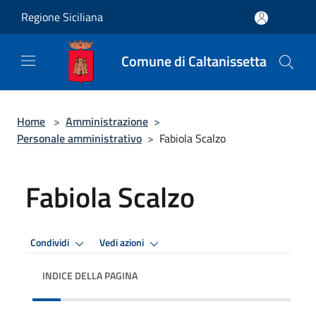
Salta al contenuto principale
Regione Siciliana
Comune di Caltanissetta
Home
>
Amministrazione
>
Personale amministrativo
>
Fabiola Scalzo
Fabiola Scalzo
Condividi
Vedi azioni
INDICE DELLA PAGINA