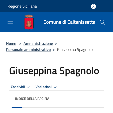
Salta al contenuto principale
Regione Siciliana
Comune di Caltanissetta
Home
>
Amministrazione
>
Personale amministrativo
>
Giuseppina Spagnolo
Giuseppina Spagnolo
Condividi
Vedi azioni
INDICE DELLA PAGINA