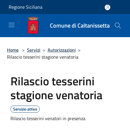
Salta al contenuto principale
Regione Siciliana
Comune di Caltanissetta
Home
>
Servizi
>
Autorizzazioni
>
Rilascio tesserini stagione venatoria
Rilascio tesserini
stagione venatoria
Servizio attivo
Rilascio tesserini venatori in presenza