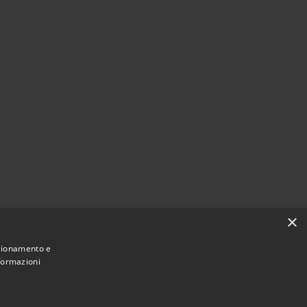
×
nzionamento e
nformazioni