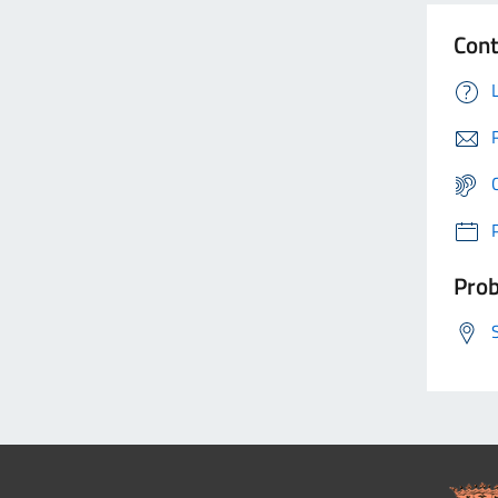
Cont
Prob