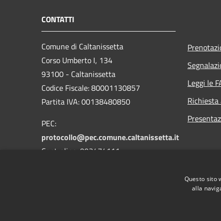
CONTATTI
Comune di Caltanissetta
Prenotaz
Corso Umberto I, 134
Segnalazi
93100 - Caltanissetta
Leggi le 
Codice Fiscale: 80001130857
Richiesta
Partita IVA: 00138480850
Presentaz
PEC:
protocollo@pec.comune.caltanissetta.it
Centralino: 093474111
Questo sito 
alla navig