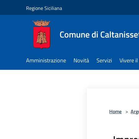
Salta al contenuto principale
Regione Siciliana
Comune di Caltanisse
Amministrazione
Novità
Servizi
Vivere 
Home
>
Arg